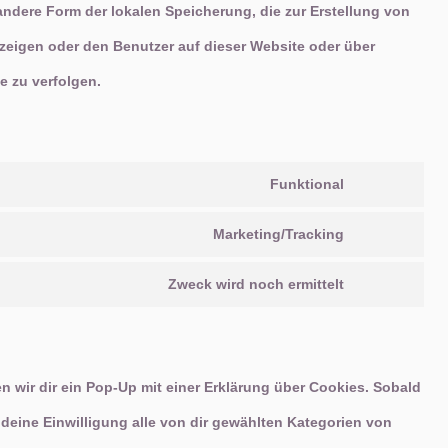
andere Form der lokalen Speicherung, die zur Erstellung von
eigen oder den Benutzer auf dieser Website oder über
 zu verfolgen.
Funktional
Consent
Marketing/Tracking
to
Consent
service
Zweck wird noch ermittelt
to
Consent
wordpress
service
to
google-
service
 wir dir ein Pop-Up mit einer Erklärung über Cookies. Sobald
maps
sonstiges
 deine Einwilligung alle von dir gewählten Kategorien von